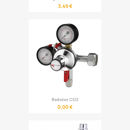
3,49 €
Redutor CO2
0,00 €