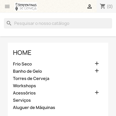
shopping_cart


(0)
search
HOME

Frio Seco

Banho de Gelo
Torres de Cerveja
Workshops

Acessórios
Serviços
Aluguer de Máquinas