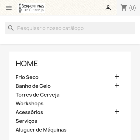
shopping_cart


(0)
search
HOME

Frio Seco

Banho de Gelo
Torres de Cerveja
Workshops

Acessórios
Serviços
Aluguer de Máquinas