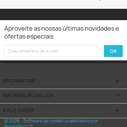
Aproveite as nossas últimas novidades e
ofertas especiais
INFORMATION

INFORMAÇÃO DA LOJA
keyboard_arrow_down
A SUA CONTA

© 2026 - Software de comércio eletrónico por
PrestaShop™