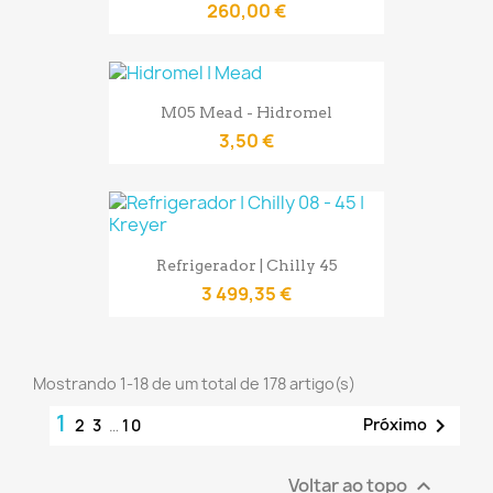
260,00 €
M05 Mead - Hidromel
3,50 €
Refrigerador | Chilly 45
3 499,35 €
Mostrando 1-18 de um total de 178 artigo(s)
1

Próximo
2
3
…
10
Voltar ao topo
