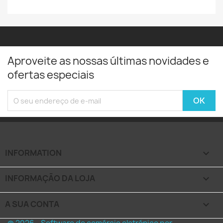
Aproveite as nossas últimas novidades e
ofertas especiais
INFORMATION

INFORMAÇÃO DA LOJA
keyboard_arrow_down
A SUA CONTA
