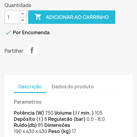
Quantidade

ADICIONAR AO CARRINHO

Por Encomenda
Partilhar
Descrição
Dados do produto
Parametros
Potência (W)
750
Volume ( l / min. )
105
Depósito ( l )
8
Regulacão (bar)
0,0 - 8,0
Ruído(db)
85
Dimensões
190 x 430 x 430
Peso (kg)
17