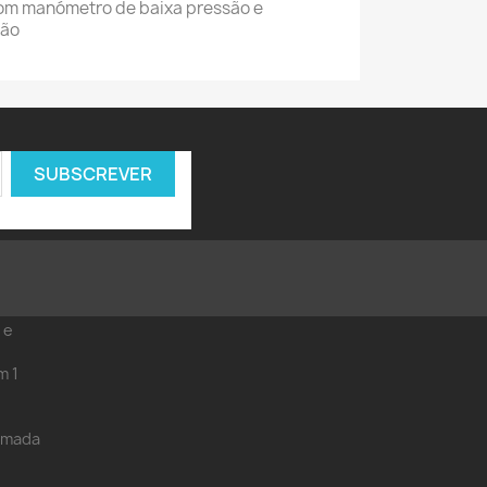
com manómetro de baixa pressão e
são
 e
m 1
hamada