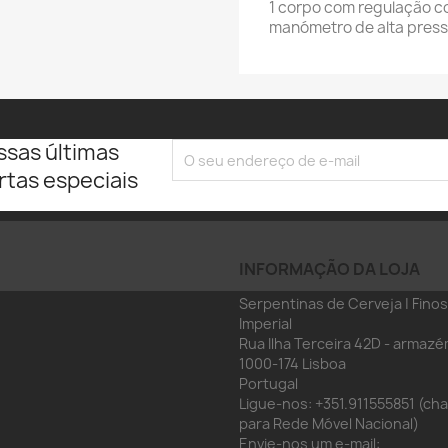
1 corpo com regulação 
manómetro de alta pres
ssas últimas
rtas especiais
INFORMAÇÃO DA LOJA
Serpentinas de Cerveja | Finos
Imperial
Rua Ilha Terceira 42D - armazé
1000-174 Lisboa
Portugal
Ligue-nos:
+351.911555851 (c
para Rede Móvel Nacional)
Envie-nos um e-mail: