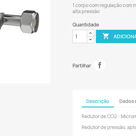
1 corpo com regulação com 
alta pressão
Quantidade

ADICION
Partilhar
Descrição
Dados 
Redutor de CO2 - Micro
Redutor de pressão, apt