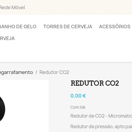
 Rede Móvel
BANHO DE GELO
TORRES DE CERVEJA
ACESSÓRIOS
ERVEJA
ngarrafamento
Redutor CO2
REDUTOR CO2
0,00 €
Com IVA
Redutor de CO2 - Micromati
Redutor de pressão, apto pa