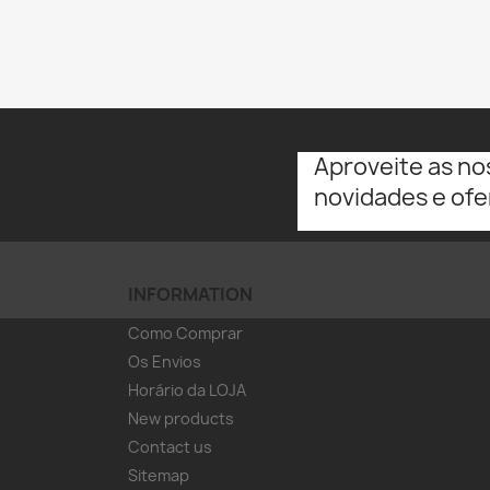
Aproveite as no
novidades e ofe
INFORMATION
Como Comprar
Os Envios
Horário da LOJA
New products
Contact us
Sitemap