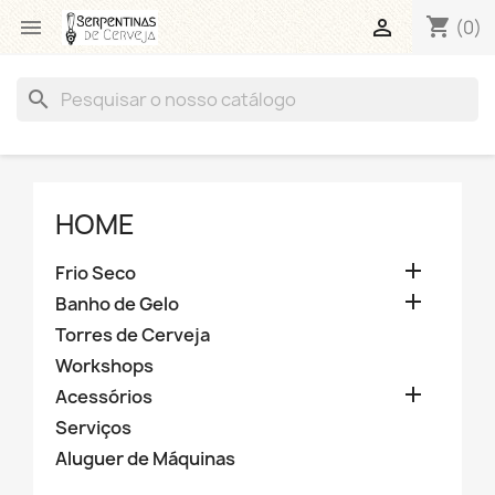
shopping_cart


(0)
search
HOME

Frio Seco

Banho de Gelo
Torres de Cerveja
Workshops

Acessórios
Serviços
Aluguer de Máquinas