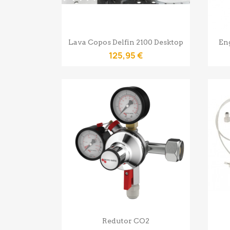
Vista rápida

Lava Copos Delfin 2100 Desktop
Eng
125,95 €
Vista rápida

Redutor CO2