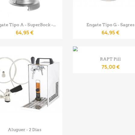
Vista rápida
Vista rápida


ate Tipo A - SuperBock -...
Engate Tipo G - Sagres
64,95 €
64,95 €
Vista rápida

RAPT Pill
75,00 €
Vista rápida

Aluguer - 2 Dias