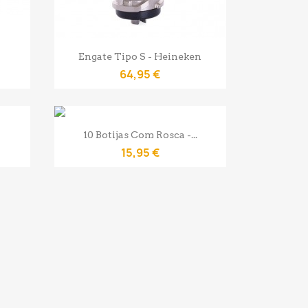
Vista rápida

Engate Tipo S - Heineken
64,95 €
Vista rápida

10 Botijas Com Rosca -...
15,95 €