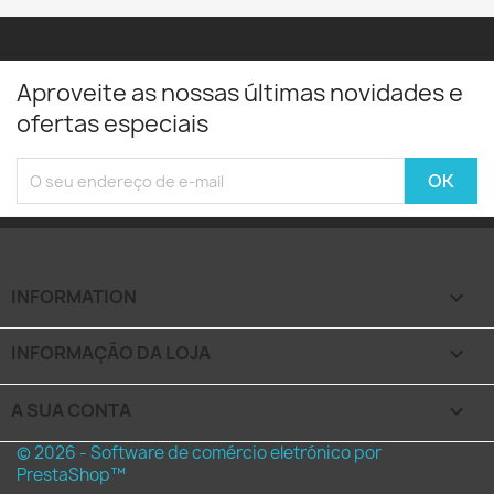
Aproveite as nossas últimas novidades e
ofertas especiais
INFORMATION

INFORMAÇÃO DA LOJA
keyboard_arrow_down
A SUA CONTA

© 2026 - Software de comércio eletrónico por
PrestaShop™