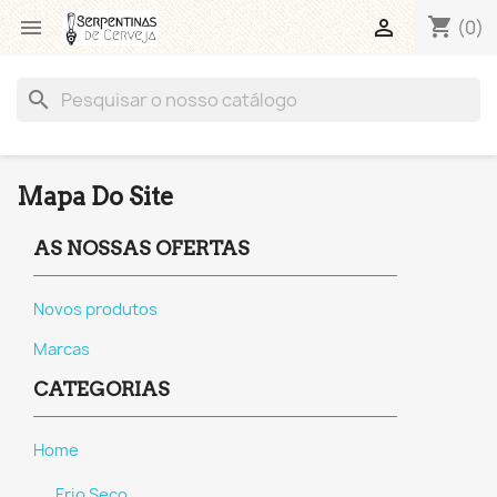
shopping_cart


(0)
search
Mapa Do Site
AS NOSSAS OFERTAS
Novos produtos
Marcas
CATEGORIAS
Home
Frio Seco