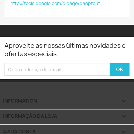
http://tools.google.com/dlpage/gaoptout
.
Aproveite as nossas últimas novidades e
ofertas especiais
INFORMATION

INFORMAÇÃO DA LOJA
keyboard_arrow_down
A SUA CONTA
