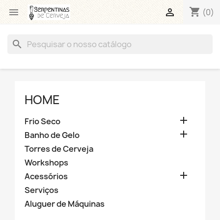
shopping_cart


(0)
search
HOME

Frio Seco

Banho de Gelo
Torres de Cerveja
Workshops

Acessórios
Serviços
Aluguer de Máquinas