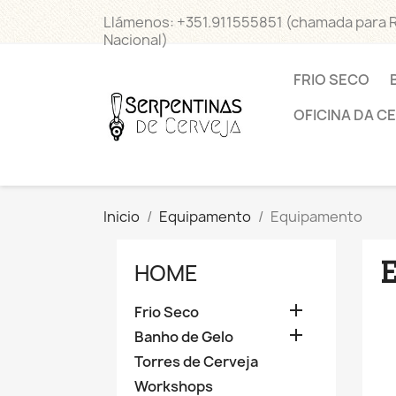
Llámenos:
+351.911555851 (chamada para 
Nacional)
FRIO SECO
OFICINA DA C
Inicio
Equipamento
Equipamento
HOME

Frio Seco

Banho de Gelo
Torres de Cerveja
Workshops