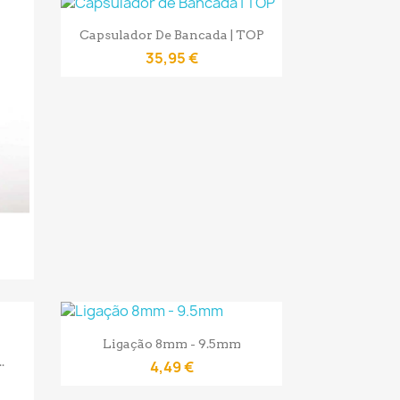
Vista rápida

Capsulador De Bancada | TOP
35,95 €
Vista rápida

Ligação 8mm - 9.5mm
.
4,49 €