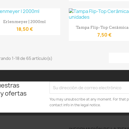
Vista rápida

Erlenmeyer | 2000ml
Vista rápida

Tampa Flip-Top Cerâmica |
18,50 €
7,50 €
ando 1-18 de 65 artículo(s)
uestras
 y ofertas
You may unsubscribe at any moment. For that p
contact info in the legal notice.