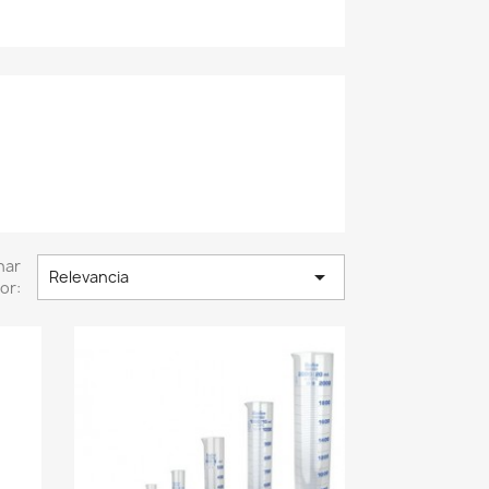
nar

Relevancia
or: