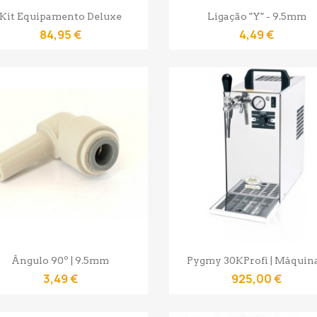
Vista rápida
Vista rápida


Kit Equipamento Deluxe
Ligação "Y" - 9.5mm
84,95 €
4,49 €
Vista rápida
Vista rápida


Ângulo 90º | 9.5mm
Pygmy 30KProfi | Máquina.
3,49 €
925,00 €