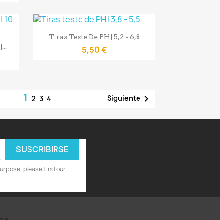
Vista rápida

Tiras Teste De PH | 5,2 - 6,8
...
5,50 €
1

Siguiente
2
3
4
urpose, please find our