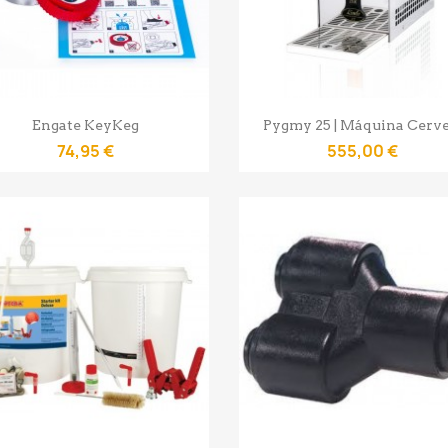
Vista rápida
Vista rápida


Engate KeyKeg
Pygmy 25 | Máquina Cerve
74,95 €
555,00 €