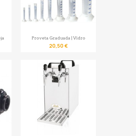
Vista rápida

ja
Proveta Graduada | Vidro
20,50 €