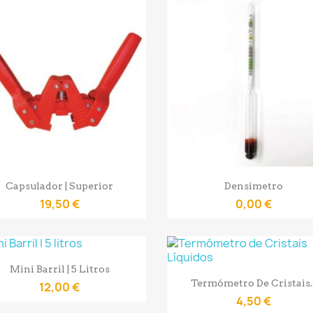
Vista rápida
Vista rápida


Capsulador | Superior
Densimetro
19,50 €
0,00 €
Vista rápida

Mini Barril | 5 Litros
Vista rápida

Termómetro De Cristais..
12,00 €
4,50 €