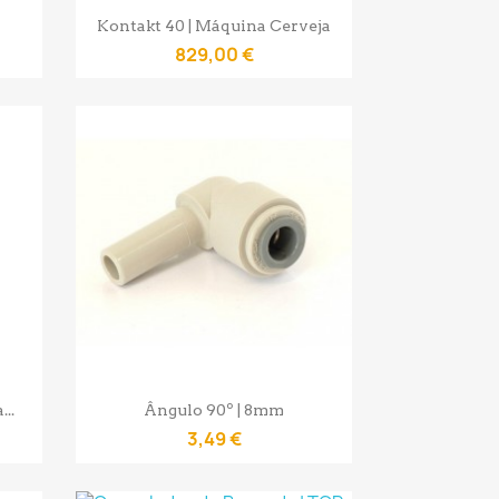
Vista rápida

Kontakt 40 | Máquina Cerveja
829,00 €
Vista rápida

..
Ângulo 90º | 8mm
3,49 €