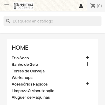
shopping_cart


(0)
search
HOME

Frio Seco

Banho de Gelo
Torres de Cerveja
Workshops

Acessórios Rápidos
Limpeza & Manutenção
Aluguer de Máquinas