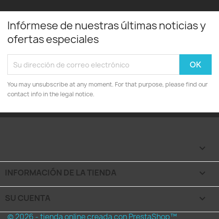
Infórmese de nuestras últimas noticias y
ofertas especiales
You may unsubscribe at any moment. For that purpose, please find our
contact info in the legal notice.

INFORMACIÓN DE LA TIENDA
keyboard_arrow_down
SU CUENTA

© 2026 - tienda online creada con PrestaShop™