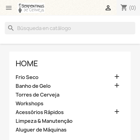
shopping_cart


(0)
search
HOME

Frio Seco

Banho de Gelo
Torres de Cerveja
Workshops

Acessórios Rápidos
Limpeza & Manutenção
Aluguer de Máquinas