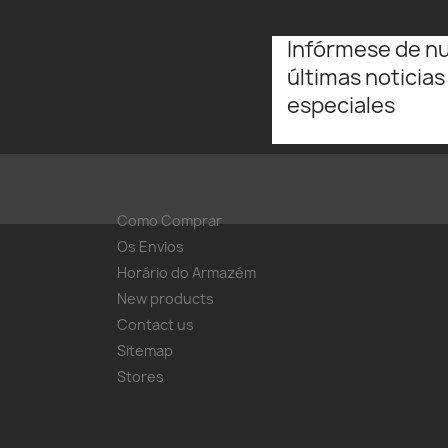
Infórmese de n
últimas noticias
especiales
Como Comprar
Os Envios
Horário do Armazém
New products
Contact us
Sitemap
Stores