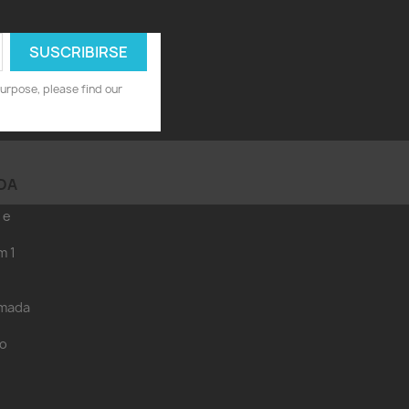
urpose, please find our
DA
 e
m 1
amada
eo