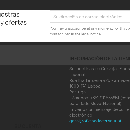
uestras
 y ofertas
You may unsubscribe at any moment. For that p
contact info in the legal notice.
INFORMACIÓN DE LA TIEN
Serpentinas de Cerveja | Finos
Imperial
Rua Ilha Terceira 42D - armazé
1000-174 Lisboa
Portugal
Llámenos:
+351.911555851 (ch
para Rede Móvel Nacional)
Envíenos un mensaje de corr
electrónico:
geral@oficinadacerveja.pt
SU CUENTA