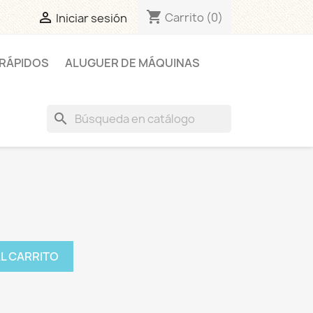
shopping_cart

Carrito
(0)
Iniciar sesión
RÁPIDOS
ALUGUER DE MÁQUINAS
search
AL CARRITO