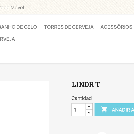
Rede Móvel
BANHO DE GELO
TORRES DE CERVEJA
ACESSÓRIOS 
ERVEJA
LINDR T
Cantidad

AÑADIR 