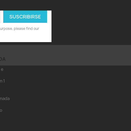
urpose, please find our
DA
 e
m 1
amada
eo