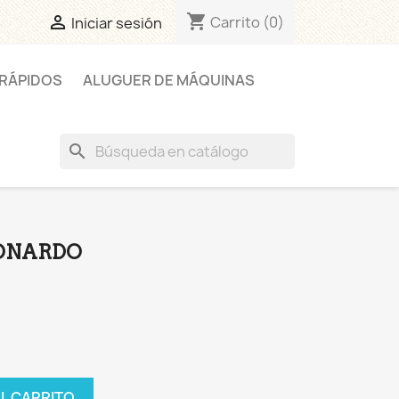
shopping_cart

Carrito
(0)
Iniciar sesión
RÁPIDOS
ALUGUER DE MÁQUINAS
search
ONARDO
AL CARRITO