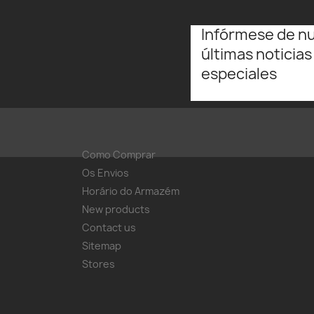
Infórmese de n
últimas noticias
especiales
Como Comprar
Os Envios
Horário do Armazém
New products
Contact us
Sitemap
Stores