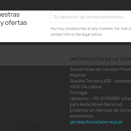
uestras
 y ofertas
You may unsubscribe at any moment. For that p
contact info in the legal notice.
INFORMACIÓN DE LA TIEN
Serpentinas de Cerveja | Finos
Imperial
Rua Ilha Terceira 42D - armazé
1000-174 Lisboa
Portugal
Llámenos:
+351.911555851 (ch
para Rede Móvel Nacional)
Envíenos un mensaje de corr
electrónico:
geral@oficinadacerveja.pt
SU CUENTA