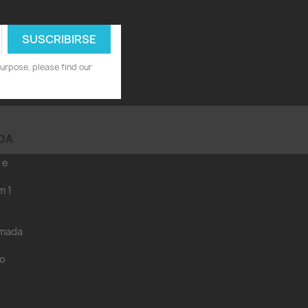
urpose, please find our
DA
 e
m 1
amada
eo