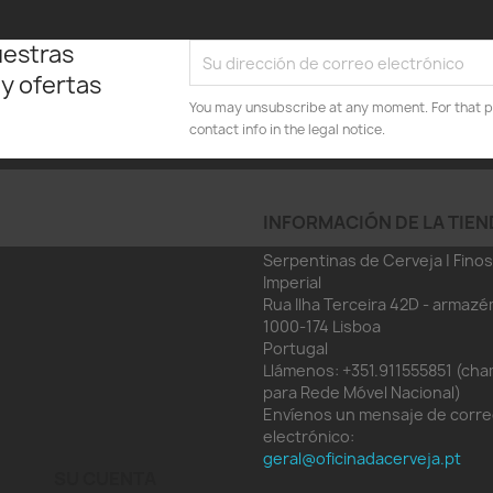
uestras
 y ofertas
You may unsubscribe at any moment. For that p
contact info in the legal notice.
INFORMACIÓN DE LA TIEN
Serpentinas de Cerveja | Finos
Imperial
Rua Ilha Terceira 42D - armazé
1000-174 Lisboa
Portugal
Llámenos:
+351.911555851 (ch
para Rede Móvel Nacional)
Envíenos un mensaje de corr
electrónico:
geral@oficinadacerveja.pt
SU CUENTA