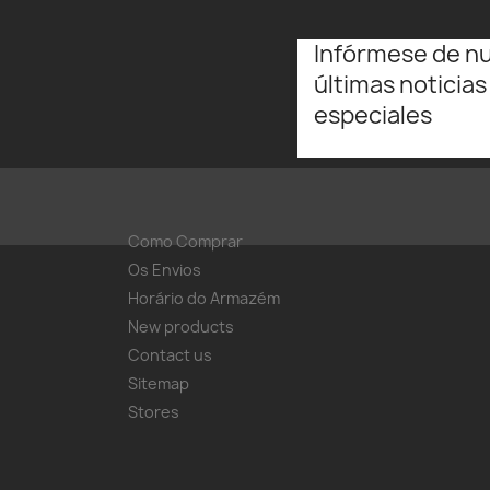
Infórmese de n
últimas noticias
especiales
Como Comprar
Os Envios
Horário do Armazém
New products
Contact us
Sitemap
Stores