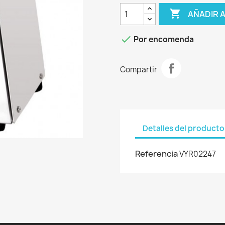

AÑADIR 

Por encomenda
Compartir
Detalles del producto
Referencia
VYR02247