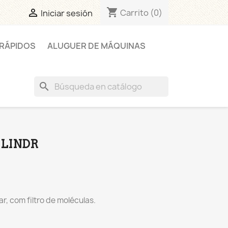
shopping_cart

Carrito
(0)
Iniciar sesión
RÁPIDOS
ALUGUER DE MÁQUINAS
search
 LINDR
r, com filtro de moléculas.